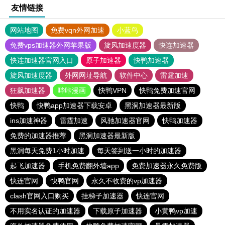
友情链接
网站地图
免费vqn外网加速
小蓝鸟
免费vps加速器外网苹果版
旋风加速度器
快连加速器
快连加速器官网入口
原子加速器
快鸭加速器
旋风加速度器
外网网址导航
软件中心
雷霆加速
狂飙加速器
哔咔漫画
快鸭VPN
快鸭免费加速官网
快鸭
快鸭app加速器下载安卓
黑洞加速器最新版
ins加速神器
雷霆加速
风驰加速器官网
快鸭加速器
免费的加速器推荐
黑洞加速器最新版
黑洞每天免费1小时加速
每天签到送一小时的加速器
起飞加速器
手机免费翻外墙app
免费加速器永久免费版
快连官网
快鸭官网
永久不收费的vp加速器
clash官网入口购买
挂梯子加速器
快连官网
不用实名认证的加速器
下载原子加速器
小黄鸭vp加速