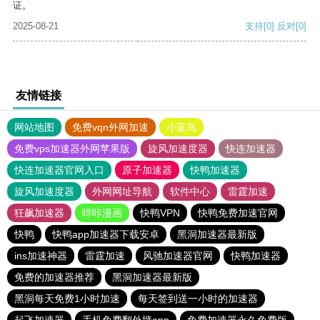
证。
2025-08-21
支持
[0]
反对
[0]
友情链接
网站地图
免费vqn外网加速
小蓝鸟
免费vps加速器外网苹果版
旋风加速度器
快连加速器
快连加速器官网入口
原子加速器
快鸭加速器
旋风加速度器
外网网址导航
软件中心
雷霆加速
狂飙加速器
哔咔漫画
快鸭VPN
快鸭免费加速官网
快鸭
快鸭app加速器下载安卓
黑洞加速器最新版
ins加速神器
雷霆加速
风驰加速器官网
快鸭加速器
免费的加速器推荐
黑洞加速器最新版
黑洞每天免费1小时加速
每天签到送一小时的加速器