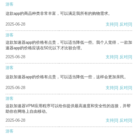
游客
这款app的商品种类非常丰富，可以满足我所有的购物需求。
2025-06-28
支持
[0]
反对
[0]
游客
这款加速器app的价格有点贵，可以适当降低一些。我个人觉得，一款加
速器app的价格应该在50元以下才比较合理。
2025-06-28
支持
[0]
反对
[0]
游客
这款加速器app的价格有点贵，可以适当降低一些，这样会更加亲民。
2025-06-28
支持
[0]
反对
[0]
游客
这款加速器VPM应用程序可以给你提供最高速度和安全性的连接，并帮
助你在网络上自由移动。
2025-06-28
支持
[0]
反对
[0]
游客