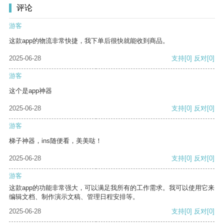
评论
游客
这款app的物流非常快捷，我下单后很快就能收到商品。
2025-06-28
支持
[0]
反对
[0]
游客
这个是app神器
2025-06-28
支持
[0]
反对
[0]
游客
梯子神器，ins随便看，美美哒！
2025-06-28
支持
[0]
反对
[0]
游客
这款app的功能非常强大，可以满足我所有的工作需求。我可以使用它来
编辑文档、制作演示文稿、管理日程安排等。
2025-06-28
支持
[0]
反对
[0]