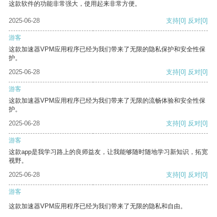
这款软件的功能非常强大，使用起来非常方便。
2025-06-28
支持
[0]
反对
[0]
游客
这款加速器VPM应用程序已经为我们带来了无限的隐私保护和安全性保
护。
2025-06-28
支持
[0]
反对
[0]
游客
这款加速器VPM应用程序已经为我们带来了无限的流畅体验和安全性保
护。
2025-06-28
支持
[0]
反对
[0]
游客
这款app是我学习路上的良师益友，让我能够随时随地学习新知识，拓宽
视野。
2025-06-28
支持
[0]
反对
[0]
游客
这款加速器VPM应用程序已经为我们带来了无限的隐私和自由。