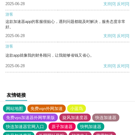
2025-06-28
支持
[0]
反对
[0]
游客
这款加速器app的客服很贴心，遇到问题都能及时解决，服务态度非常
好。
2025-06-28
支持
[0]
反对
[0]
游客
这款app就像我的财务顾问，让我能够省钱又省心。
2025-06-28
支持
[0]
反对
[0]
友情链接
网站地图
免费vqn外网加速
小蓝鸟
免费vps加速器外网苹果版
旋风加速度器
快连加速器
快连加速器官网入口
原子加速器
快鸭加速器