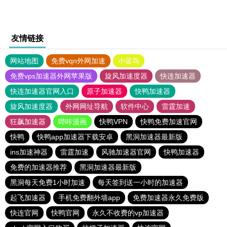
友情链接
网站地图
免费vqn外网加速
小蓝鸟
免费vps加速器外网苹果版
旋风加速度器
快连加速器
快连加速器官网入口
原子加速器
快鸭加速器
旋风加速度器
外网网址导航
软件中心
雷霆加速
狂飙加速器
哔咔漫画
快鸭VPN
快鸭免费加速官网
快鸭
快鸭app加速器下载安卓
黑洞加速器最新版
ins加速神器
雷霆加速
风驰加速器官网
快鸭加速器
免费的加速器推荐
黑洞加速器最新版
黑洞每天免费1小时加速
每天签到送一小时的加速器
起飞加速器
手机免费翻外墙app
免费加速器永久免费版
快连官网
快鸭官网
永久不收费的vp加速器