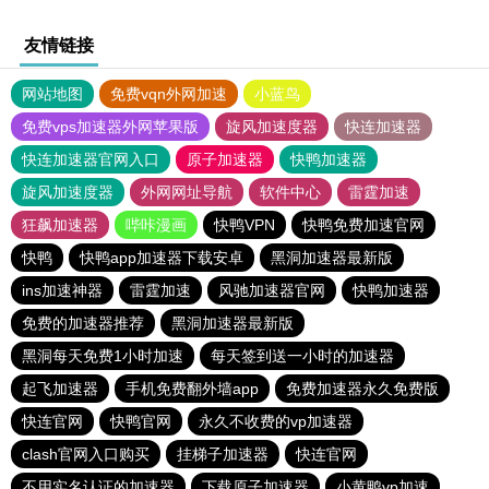
友情链接
网站地图
免费vqn外网加速
小蓝鸟
免费vps加速器外网苹果版
旋风加速度器
快连加速器
快连加速器官网入口
原子加速器
快鸭加速器
旋风加速度器
外网网址导航
软件中心
雷霆加速
狂飙加速器
哔咔漫画
快鸭VPN
快鸭免费加速官网
快鸭
快鸭app加速器下载安卓
黑洞加速器最新版
ins加速神器
雷霆加速
风驰加速器官网
快鸭加速器
免费的加速器推荐
黑洞加速器最新版
黑洞每天免费1小时加速
每天签到送一小时的加速器
起飞加速器
手机免费翻外墙app
免费加速器永久免费版
快连官网
快鸭官网
永久不收费的vp加速器
clash官网入口购买
挂梯子加速器
快连官网
不用实名认证的加速器
下载原子加速器
小黄鸭vp加速