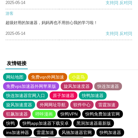
2025-05-14
支持
[0]
反对
[0]
游客
超级好用的加速器，妈妈再也不用担心我的学习啦！
2025-05-14
支持
[0]
反对
[0]
友情链接
网站地图
免费vqn外网加速
小蓝鸟
免费vps加速器外网苹果版
旋风加速度器
快连加速器
快连加速器官网入口
原子加速器
快鸭加速器
旋风加速度器
外网网址导航
软件中心
雷霆加速
狂飙加速器
哔咔漫画
快鸭VPN
快鸭免费加速官网
快鸭
快鸭app加速器下载安卓
黑洞加速器最新版
ins加速神器
雷霆加速
风驰加速器官网
快鸭加速器